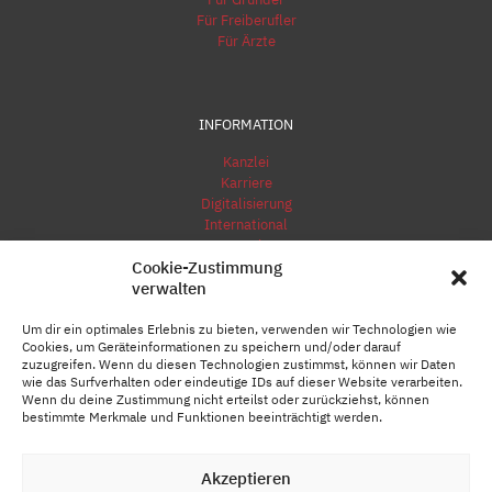
Für Freiberufler
Für Ärzte
INFORMATION
Kanzlei
Karriere
Digitalisierung
International
Kontakt
Cookie-Zustimmung
Impressum
verwalten
Um dir ein optimales Erlebnis zu bieten, verwenden wir Technologien wie
Cookies, um Geräteinformationen zu speichern und/oder darauf
zuzugreifen. Wenn du diesen Technologien zustimmst, können wir Daten
wie das Surfverhalten oder eindeutige IDs auf dieser Website verarbeiten.
Wenn du deine Zustimmung nicht erteilst oder zurückziehst, können
bestimmte Merkmale und Funktionen beeinträchtigt werden.
Akzeptieren