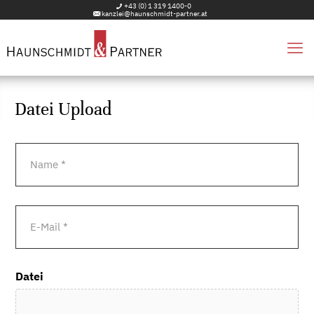
+43 (0) 1 319 1400-0
kanzlei@haunschmidt-partner.at
Datei Upload
E-
Mail
(erforderlich)
Datei