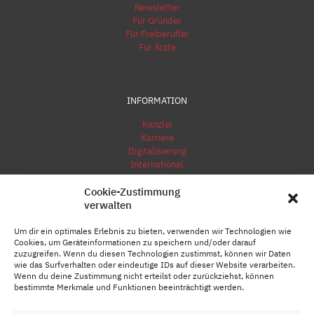
Newsletter
Für Gründer
Für Freiberufler
Für Ärzte
INFORMATION
Kanzlei
Karriere
Digitalisierung
International
Kontakt
Cookie-Zustimmung
Impressum
verwalten
Um dir ein optimales Erlebnis zu bieten, verwenden wir Technologien wie
Cookies, um Geräteinformationen zu speichern und/oder darauf
zuzugreifen. Wenn du diesen Technologien zustimmst, können wir Daten
wie das Surfverhalten oder eindeutige IDs auf dieser Website verarbeiten.
Wenn du deine Zustimmung nicht erteilst oder zurückziehst, können
bestimmte Merkmale und Funktionen beeinträchtigt werden.