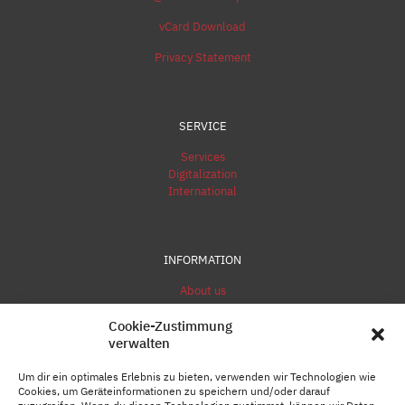
vCard Download
Privacy Statement
SERVICE
Services
Digitalization
International
INFORMATION
About us
Contact
Cookie-Zustimmung
Contactform
verwalten
Um dir ein optimales Erlebnis zu bieten, verwenden wir Technologien wie
Cookies, um Geräteinformationen zu speichern und/oder darauf