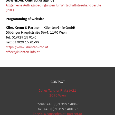
DOWNLOAD Contract of agency
Allgemeine Auftragsbedingungen für Wirtschaftstreuhandberufe
(PDF)
Programming of website
Klier, Krenn & Partner – Klienten-Info GmbH
Döblinger Hauptstraße 56/4, 1190 Wien
Tel: 01/929 15 91-0
Fax: 01/929 15 91-99
https://www.klienten-info.at
office@klienten-info.at
CONTACT
Julius Tandler Platz 6/21
1090 Wien
Phone:
+43 (0) 1 319 1400-0
Fax: +43 (0) 1 319 1400-25
kanzlei@haunschmidt-partner.at